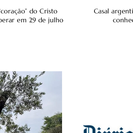
“coração” do Cristo
Casal argen
erar em 29 de julho
conhec
s