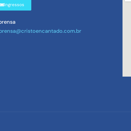
Ingressos
prensa
prensa@cristoencantado.com.br