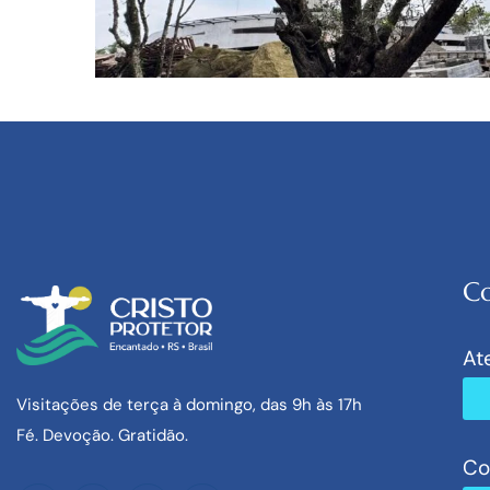
NA MÍDIA
NOTÍCIAS
SEM CATEGORIA
Co
Oliveira centenária é pla
At
do Cristo Protetor
Visitações de terça à domingo, das 9h às 17h
LEARN MORE
Fé. Devoção. Gratidão.
Co