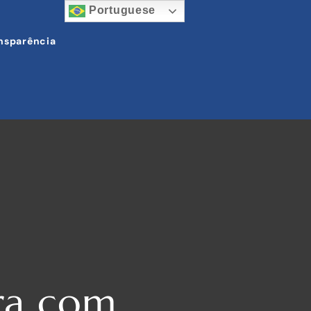
Portuguese
nsparência
cra com