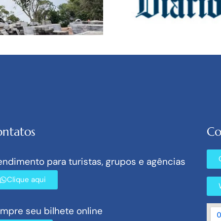
NA MÍDIA
ntatos
Co
ntada aos pés
Diário de Notí
endimento para turistas, grupos e agências
Brasil terá es
Clique aqui
que a do Rio d
mpre seu bilhete online
LEARN MORE