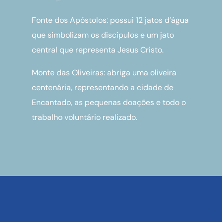
Fonte dos Apóstolos: possui 12 jatos d’água
que simbolizam os discípulos e um jato
central que representa Jesus Cristo.
Monte das Oliveiras: abriga uma oliveira
centenária, representando a cidade de
Encantado, as pequenas doações e todo o
trabalho voluntário realizado.