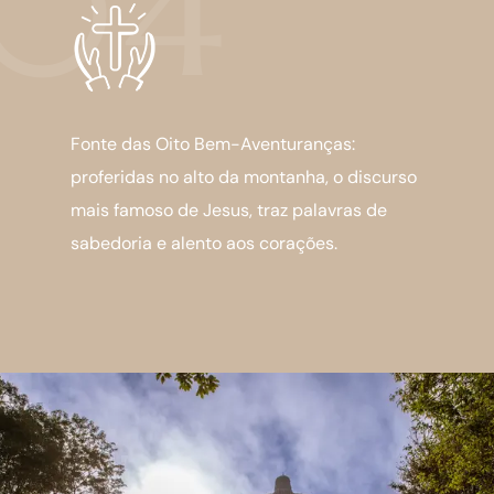
04
Fonte das Oito Bem-Aventuranças:
proferidas no alto da montanha, o discurso
mais famoso de Jesus, traz palavras de
sabedoria e alento aos corações.